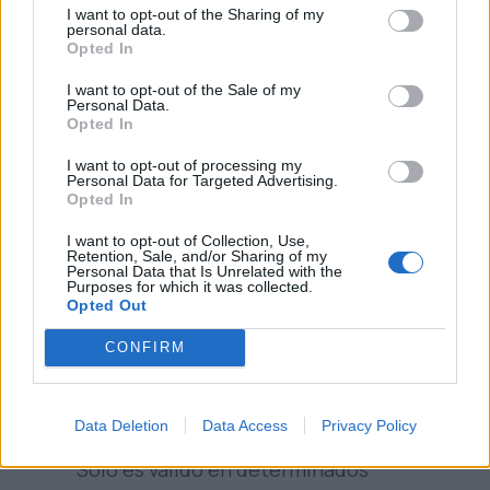
I want to opt-out of the Sharing of my
A solicitar la supresión de tus datos si ya
personal data.
Opted In
no son necesarios para los fines para los
I want to opt-out of the Sale of my
que fueron recogidos o si nos retiras el
Personal Data.
Opted In
consentimiento otorgado.
A solicitar la limitación del tratamiento
I want to opt-out of processing my
Personal Data for Targeted Advertising.
de sus datos, en algunos supuestos, en
Opted In
cuyo caso sólo los conservaremos de
I want to opt-out of Collection, Use,
Retention, Sale, and/or Sharing of my
acuerdo con la normativa vigente.
Personal Data that Is Unrelated with the
Purposes for which it was collected.
A portar tus datos, que te serán
Opted Out
facilitados en un formato estructurado,
CONFIRM
de uso común o lectura mecánica. Si lo
prefieres, se los podemos enviar al
Data Deletion
Data Access
Privacy Policy
nuevo responsable que nos designes.
Sólo es válido en determinados