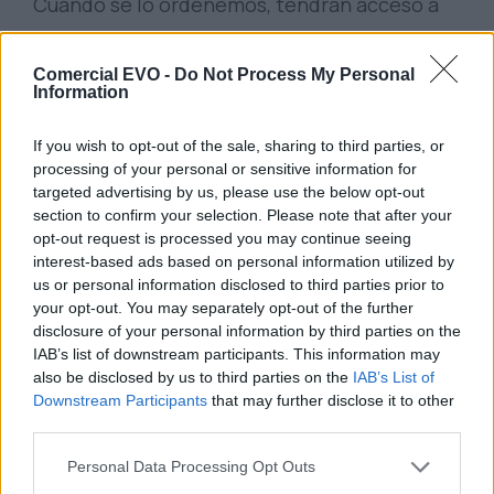
Cuando se lo ordenemos, tendrán acceso a
nuestra web la empresa de desarrollo y
mantenimiento web, alojamiento
Comercial EVO -
Do Not Process My Personal
Information
web/hosting. Las mismas tendrán firmado un
contrato de prestación de servicios que les
If you wish to opt-out of the sale, sharing to third parties, or
processing of your personal or sensitive information for
obliga a mantener el mismo nivel de
targeted advertising by us, please use the below opt-out
privacidad que nosotros.
section to confirm your selection. Please note that after your
opt-out request is processed you may continue seeing
interest-based ads based on personal information utilized by
¿Qué Derechos tienes?
us or personal information disclosed to third parties prior to
your opt-out. You may separately opt-out of the further
disclosure of your personal information by third parties on the
A saber si estamos tratando tus datos o
IAB’s list of downstream participants. This information may
also be disclosed by us to third parties on the
IAB’s List of
no.
Downstream Participants
that may further disclose it to other
A acceder a tus datos personales.
third parties.
A solicitar la rectificación de tus datos si
Personal Data Processing Opt Outs
son inexactos.